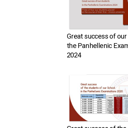
ΤΣΑΔΑΡΗΣ
ΔΡΑΚΟΝΤΑΕΙΔΗΣ
Great success of our
ΚΑΠΟΤΟΣ
the Panhellenic Exa
2024
ΚΥΡΙΑΚΟΓΛΟΥ
ΛΕΚΑ
ΜΑΚΡΗ
ΤΡΟΥΠΗΣ