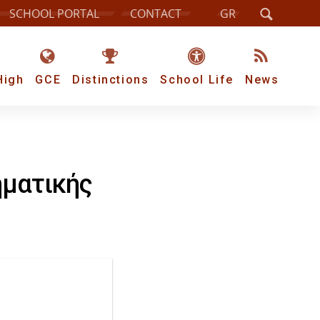
SCHOOL PORTAL
CONTACT
GR
High
GCE
Distinctions
School Life
News
ηματικής