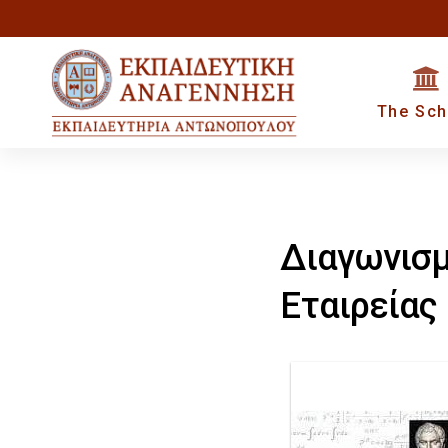
Skip
Skip
to
primary
links
The Sch
navigation
Skip
to
content
Διαγωνισμ
Εταιρείας