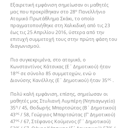
Εξαιρετική εμφάνιση σημείωσαν οι μαθητές
ο
μας που προκρίθηκαν στο 28
Πανελλήνιο
Ατομικό Πρωτάθλημα Σκάκι, το οποίο
πραγματοποιήθηκε στη Χαλκιδική από τις 23
έως τις 25 Απριλίου 2016, ύστερα από την
επιτυχή συμμετοχή τους στην πρώτη φάση του
διαγωνισμού.
Πιο συγκεκριμένα, στο ατομικό, ο
Κωνσταντίνος Κάτσικας (Ε΄ Δημοτικού) ήταν
ος
18
σε σύνολο 85 συμμετοχών, ενώ ο
ος
Διονύσης Κανέλλης (Ε΄ Δημοτικού) ήταν 35
.
Πολύ καλή εμφάνιση, επίσης, σημείωσαν οι
μαθητές μας Στυλιανή Λυμπέρη (Νηπιαγωγείο)
η
35
/ 45, Θοδωρής Μπαρτσώτας (Β΄ Δημοτικού)
ος
43
/ 58, Γεώργιος Μπαρτσώτας (Γ’ Δημοτικού)
ος
47
/ 67, Στέφανος Κούμενος (Γ΄ Δημοτικού)
ος
ος