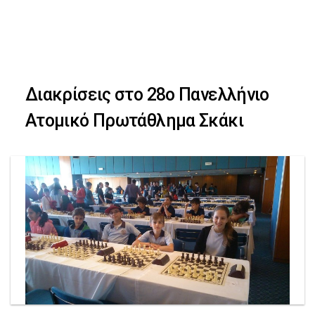
Skip
Skip
to
primary
links
navigation
Διακρίσεις στο 28ο Πανελλήνιο
Skip
Ατομικό Πρωτάθλημα Σκάκι
to
content