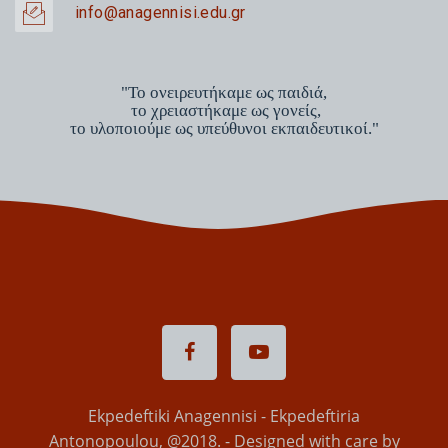
info@anagennisi.edu.gr
"Το ονειρευτήκαμε ως παιδιά,
το χρειαστήκαμε ως γονείς,
το υλοποιούμε ως υπεύθυνοι εκπαιδευτικοί."
Ekpedeftiki Anagennisi - Ekpedeftiria
Antonopoulou, @2018. - Designed with care by