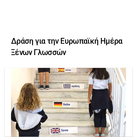
Skip
Skip
to
primary
links
navigation
Δράση για την Ευρωπαϊκή Ημέρα
Skip
Ξένων Γλωσσών
to
content