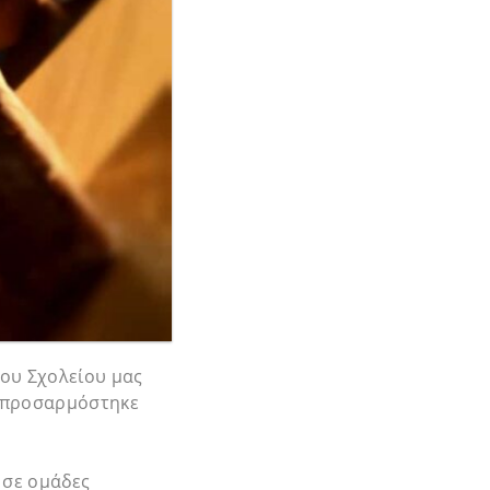
του Σχολείου μας
υ προσαρμόστηκε
 σε ομάδες