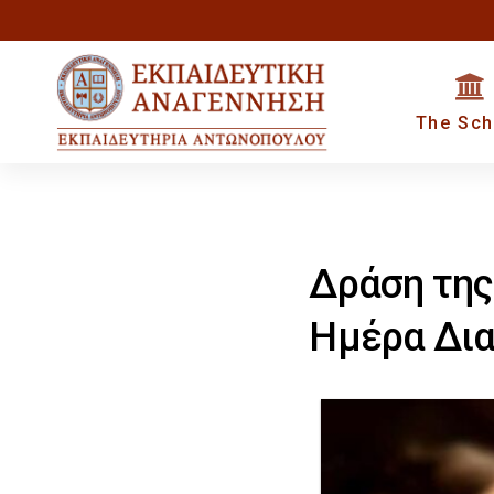
Skip
Skip
to
primary
links
The Sch
navigation
Skip
to
content
Δράση της
Ημέρα Δι