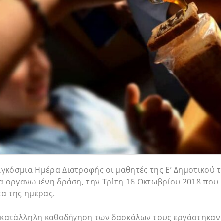
γκόσμια Ημέρα Διατροφής οι μαθητές της Ε’ Δημοτικού 
ια οργανωμένη δράση, την Τρίτη 16 Οκτωβρίου 2018 πο
α της ημέρας.
ν κατάλληλη καθοδήγηση των δασκάλων τους εργάστηκαν