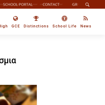
SCHOOL PORTAL
CONTACT
GR
High
GCE
Distinctions
School Life
News
όσμια