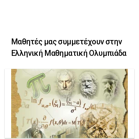
Skip
Skip
to
primary
links
navigation
Μαθητές μας συμμετέχουν στην
Skip
Ελληνική Μαθηματική Ολυμπιάδα
to
content