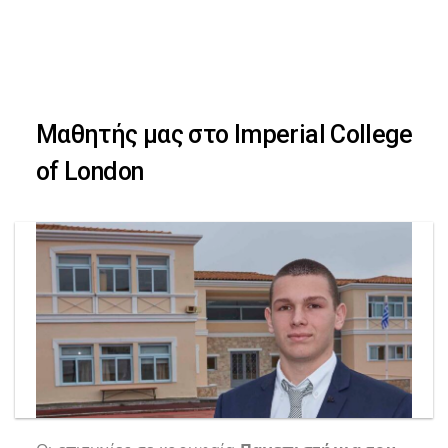
Skip
Skip
to
primary
links
navigation
Μαθητής μας στο Imperial College
Skip
of London
to
content