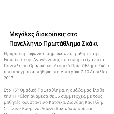
Skip
Skip
to
primary
links
navigation
Μεγάλες διακρίσεις στο
Skip
Πανελλήνιο Πρωτάθλημα Σκάκι
to
Εξαιρετική εμφάνιση σημείωσαν οι μαθητές της
content
Εκπαιδευτικής Αναγέννησης που συμμετείχαν στο
Πανελλήνιο Ομαδικό και Ατομικό Πρωτάθλημα Σκάκι
που πραγματοποιήθηκε στο Λουτράκι 7-10 Απριλίου
2017.
ο
Στο 15
Ομαδικό Πρωτάθλημα, η ομάδα μας έλαβε
η
την 11
θέση ανάμεσα σε 36 συμμετοχές, με τους
μαθητές Κωνσταντίνο Κάτσικα, Διονύση Κανέλλη,
Στέφανο Κούμενο, Δάφνη Βαλιάδου, Θοδωρή