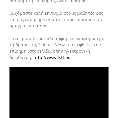
Ασημομύτη και κυρίας Άννας Κουρδή.
Ευχόμαστε καλή επιτυχία στους μαθητές μας
και συγχαρητήρια για την προετοιμασία που
πραγματοποιήσαν.
Για περισσότερες πληροφορίες αναφορικά με
τη δράση της Science View επισκεφθείτε την
επίσημη ιστοσελίδα, στην ηλεκτρονική
διεύθυνση,
http://www.lstt.eu