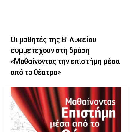
Skip
Skip
to
primary
links
navigation
Οι μαθητές της Β’ Λυκείου
Skip
συμμετέχουν στη δράση
to
«Μαθαίνοντας την επιστήμη μέσα
content
από το θέατρο»