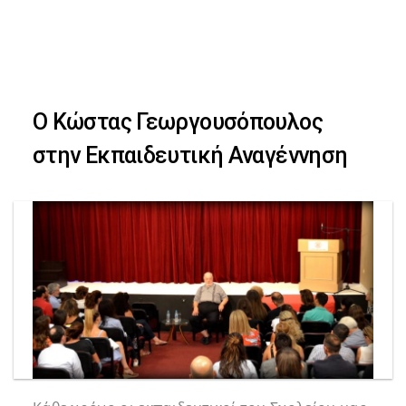
Skip
Skip
to
primary
links
navigation
Ο Κώστας Γεωργουσόπουλος
Skip
στην Εκπαιδευτική Αναγέννηση
to
content