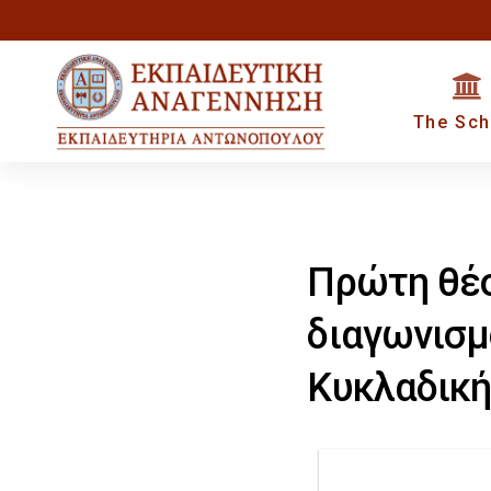
Skip
Skip
to
primary
links
The Sch
navigation
Skip
to
content
Πρώτη θέσ
διαγωνισμ
Κυκλαδική