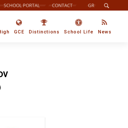
SCHOOL PORTAL
CONTACT
GR
High
GCE
Distinctions
School Life
News
ον
υ