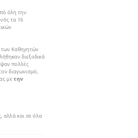
πό όλη την
νός τα 16
τικών
ση των Καθηγητών
λήθηκαν διεξοδικά
υψαν πολλές
τον διαγωνισμό,
ρας με
την
, αλλά και σε όλα