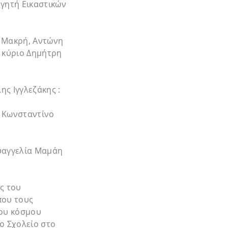
γητή Εικαστικών
 Μακρή, Αντώνη
 κύριο Δημήτρη
ς Ιγγλεζάκης :
 Κωνσταντίνο
υαγγελία Μαμάη
ς του
που τους
του κόσμου
ο Σχολείο στο