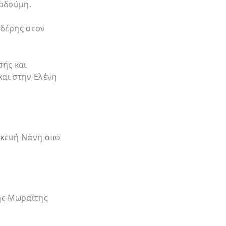
ρδούμη.
ιδέρης στον
σής και
αι στην Ελένη
σκευή Νάνη από
ης Μωραΐτης