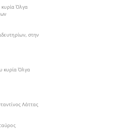
, κυρία Όλγα
των
ιδευτηρίων, στην
υ κυρία Όλγα
ταντίνος Λάττας
Σταύρος