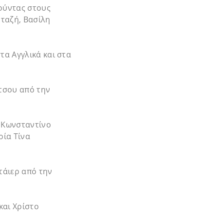
Τούντας στους
ταζή, Βασίλη
α Αγγλικά και στα
τσου από την
ν Κωνσταντίνο
ρία Τίνα
τάιερ από την
και Χρίστο