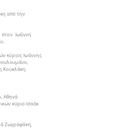
κη από την
ε στον Ιωάννη
υ.
ών κύριος Ιωάννης
Βουλουμάνο,
η Κουκλάκη.
, Αθηνά
ικών κύριο Ισαάκ
ρά Ζωγραφάκη,