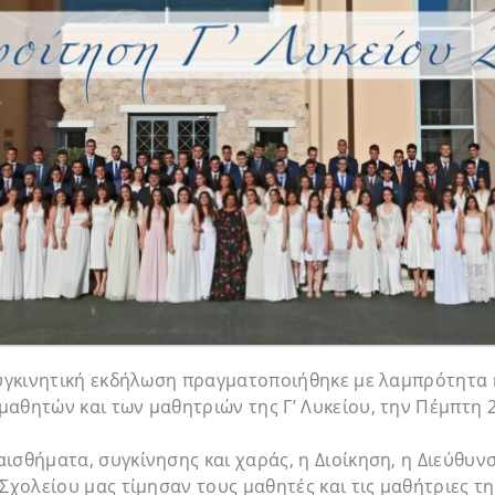
συγκινητική εκδήλωση πραγματοποιήθηκε με λαμπρότητα 
αθητών και των μαθητριών της Γ’ Λυκείου, την Πέμπτη 2
ισθήματα, συγκίνησης και χαράς, η Διοίκηση, η Διεύθυνσ
Σχολείου μας τίμησαν τους μαθητές και τις μαθήτριες της