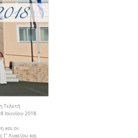
η Τελετή
8 Ιουνίου 2018.
η και οι
 Γ’ Λυκείου και