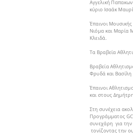
Αγγελική Παπακων
κύριο Ισαάκ Μαυρί
Έπαινοι Μουσικής
Νιόμα και Μαρία 
Κλειδά.
Τα Βραβεία Αθλητι
Βραβεία Αθλητισμ
Φρυδά και Βασίλη
Έπαινοι Αθλητισμ
και στους Δημήτρ
Στη συνέχεια ακο
Προγράμματος GCE
συνεχάρη για την
τονίζοντας την ου