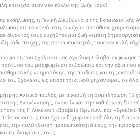
λή επιτυχία στον νέο κύκλο της ζωής τους!
ης εκδήλωσης, η Γενική Διευθύντρια της Εκπαιδευτικής 
καλωσόρισε το κοινό, στη συνέχεια απηύθυνε χαιρετισμ
αι δίνοντάς τους ευχήθηκε μια ζωή γεμάτη δημιουργικό
ξη κάθε πτυχής της προσωπικότητάς τους και καλή τύχη
λειόφοιτη του Σχολείου μας Αγγελική Γκλαβά, εκφώνησε τ
 πρότυπο του μορφωμένου ανθρώπου και την αξία που έ
ισθηματικής νοημοσύνης, της παιδείας και της εκπαίδευ
όλο του Σχολείου ως υποστηρικτικού μηχανισμού σε όλα
Δημήτρης Αντωνόπουλος, με αφορμή τη συμπλήρωση 15 χ
δευτικής Αναγέννησης, ανακοίνωσε την καθιέρωση δυο ν
ίτησης της Γ’ Λυκείου : «Βραβείο Ιδρυτών» και «Βραβείο
 Τελειοφοίτους που έχουν ξεχωρίσει καθ’ όλη τη διάρκει
τους, την πολύπλευρη προσωπικότητά τους, την προσφορ
αι τις διακρίσεις τους.