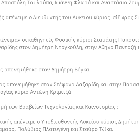
 Αποστόλη Τουλούπα, Ιωάννη Φλωρά και Αναστάσιο Ζου
ς απένειμε ο Διευθυντής του Λυκείου κύριος Ισίδωρος Σ
πένειμαν οι καθηγητές Φυσικής κύριοι Σταμάτης Παπουτ
γαρίδης στον Δημήτρη Νταγκούλη, στην Αθηνά Πανταζή κ
ας απονεμήθηκε στον Δημήτρη Βόγκα.
ίας απονεμήθηκε στον Στέφανο Λαζαρίδη και στην Παρα
ογίας κύριο Αντώνη Κριμιτζά.
ομή των Βραβείων Τεχνολογίας και Καινοτομίας :
τικής απένειμε ο Υποδιευθυντής Λυκείου κύριος Δημήτρ
αμαρά, Πολύβιος Πλατυγένη και Σταύρο Τζίκα.