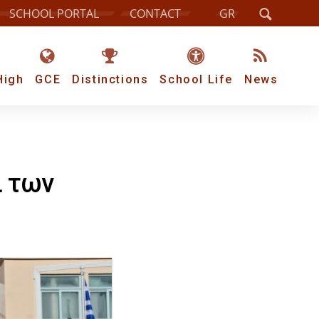
SCHOOL PORTAL
CONTACT
GR
High
GCE
Distinctions
School Life
News
ι των