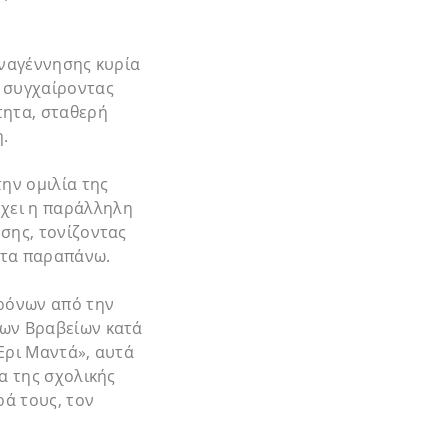
Αναγέννησης κυρία
ό συγχαίροντας
τητα, σταθερή
.
ην ομιλία της
χει η παράλληλη
σης, τονίζοντας
 τα παραπάνω.
ρόνων από την
έων Βραβείων κατά
 Έρι Μαντά», αυτά
α της σχολικής
ά τους, τον