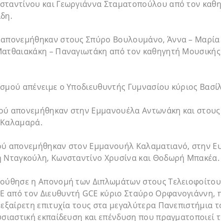
σταντίνου και Γεωργιάννα Σταματοπούλου από τον καθη
δη.
 απονεμήθηκαν στους Σπύρο Βουλουμάνο, Άννα – Μαρία
Ματθαιακάκη – Παναγιωτάκη από τον καθηγητή Μουσικής
σμού απένειμε ο Υποδιευθυντής Γυμνασίου κύριος Βασίλη
ού απονεμήθηκαν στην Εμμανουέλα Αντωνάκη και στους
 Καλαμαρά.
ού απονεμήθηκαν στον Εμμανουήλ Καλαματιανό, στην Ε
η Νταγκούλη, Κωνσταντίνο Χρυσίνα και Θοδωρή Μπακέα.
λούθησε η Απονομή των Διπλωμάτων στους Τελειοφοίτου
 από τον Διευθυντή GCE κύριο Σταύρο Ορφανογιάννη, 
 εξαίρετη επιτυχία τους στα μεγαλύτερα Πανεπιστήμια 
σιαστική εκπαίδευση και επένδυση που πραγματοποιεί τ