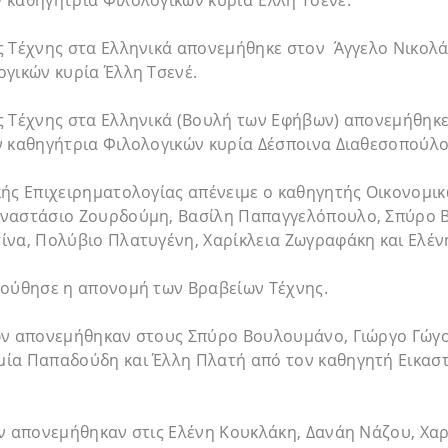
 καθηγήτρια Φιλολογικών κυρία Έλλη Τσενέ.
ς Τέχνης στα Ελληνικά απονεμήθηκε στον Άγγελο Νικολά
γικών κυρία Έλλη Τσενέ.
ς Τέχνης στα Ελληνικά (Βουλή των Εφήβων) απονεμήθηκ
ν καθηγήτρια Φιλολογικών κυρία Δέσποινα Διαθεσοπούλο
ής Επιχειρηματολογίας απένειμε ο καθηγητής Οικονομικ
ναστάσιο Ζουρδούμη, Βασίλη Παπαγγελόπουλο, Σπύρο 
ίνα, Πολύβιο Πλατυγένη, Χαρίκλεια Ζωγραφάκη και Ελέν
λούθησε η απονομή των Βραβείων Τέχνης.
ών απονεμήθηκαν στους Σπύρο Βουλουμάνο, Γιώργο Γώγο
ία Παπαδούδη και Έλλη Πλατή από τον καθηγητή Εικαστ
ών απονεμήθηκαν στις Ελένη Κουκλάκη, Δανάη Νάζου, Χα