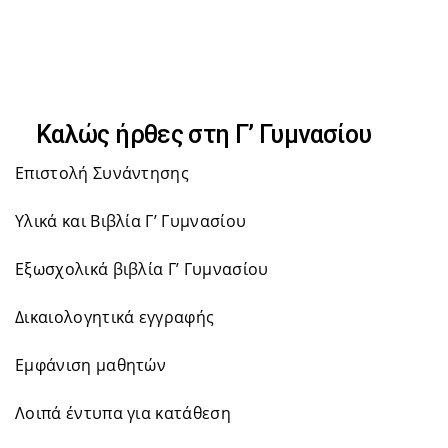
Skip
Skip
to
primary
links
navigation
Καλώς ήρθες στη Γ’ Γυμνασίου
Skip
Επιστολή Συνάντησης
to
content
Υλικά και Βιβλία Γ’ Γυμνασίου
Εξωσχολικά βιβλία Γ’ Γυμνασίου
Δικαιολογητικά εγγραφής
Εμφάνιση μαθητών
Λοιπά έντυπα για κατάθεση