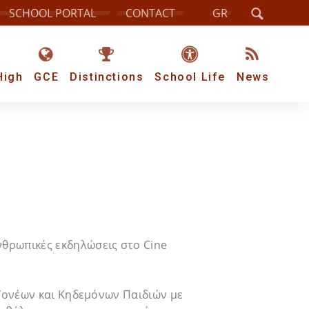
SCHOOL PORTAL
CONTACT
GR
High
GCE
Distinctions
School Life
News
νθρωπικές εκδηλώσεις στο Cine
 Γονέων και Κηδεμόνων Παιδιών με