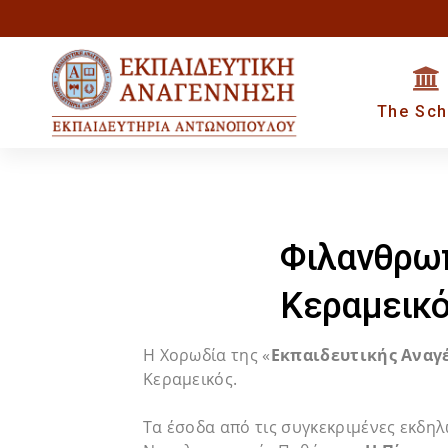
Skip
Skip
to
primary
links
The Sch
navigation
Skip
to
content
Φιλανθρωπ
Κεραμεικ
Η Χορωδία της «
Εκπαιδευτικής Αναγ
Κεραμεικός.
Τα έσοδα από τις συγκεκριμένες εκδη