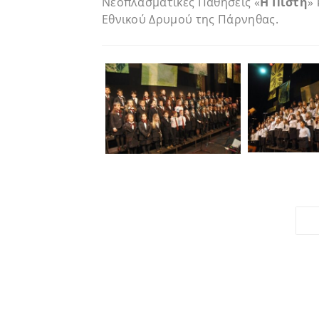
Νεοπλασματικές Παθήσεις «
Η Πίστη
»
Εθνικού Δρυμού της Πάρνηθας.