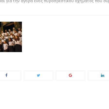
 και για την αγορά ενός πυροσβεστικού οχήματος που σ