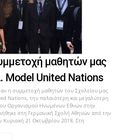
συμμετοχή μαθητών μας
. Model United Nations
ταν η συμμετοχή μαθητών του Σχολείου μας
ted Nations, την παλαιότερη και μεγαλύτερη
του Οργανισμού Ηνωμένων Εθνών στην
ιήθηκε στη Γερμανική Σχολή Αθηνών από την
ν Κυριακή 21 Οκτωβρίου 2018. Στη