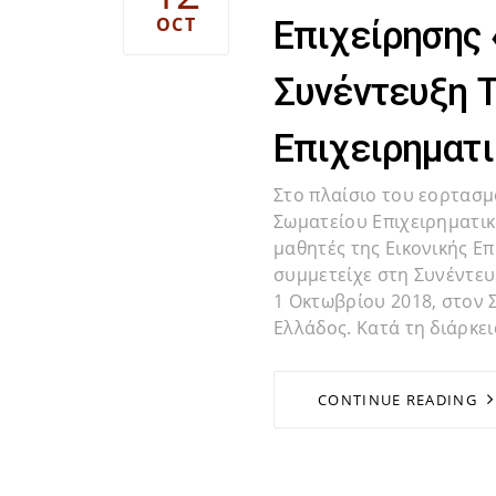
OCT
Επιχείρησης 
Συνέντευξη 
Επιχειρηματ
Στο πλαίσιο του εορτασμ
Σωματείου Επιχειρηματικ
μαθητές της Εικονικής Ε
συμμετείχε στη Συνέντε
1 Οκτωβρίου 2018, στον 
Ελλάδος. Κατά τη διάρκει
CONTINUE READING