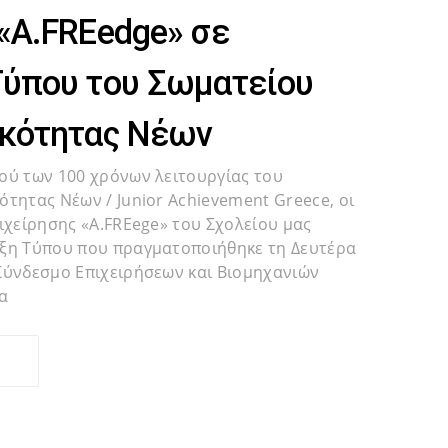
«A.FREedge» σε
Τύπου του Σωματείου
ικότητας Νέων
ού των 100 χρόνων λειτουργίας του
ότητας Νέων / Junior Achievement Greece, οι
πιχείρησης «A.FREege» του Σχολείου μας
υξη Τύπου που πραγματοποιήθηκε τη Δευτέρα
Σύνδεσμο Επιχειρήσεων και Βιομηχανιών
α