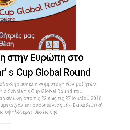
ση στην Ευρώπη στο
r’ s Cup Global Round
ς ολοκληρώθηκε η συμμετοχή των μαθητών
ld Scholar’ s Cup Global Round που
ρκελώνη από τις 22 έως τις 27 Ιουλίου 2018.
υμμετείχαν εκπροσωπώντας την Εκπαιδευτική
ς υψηλότερες θέσεις της