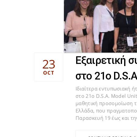
Εξαιρετική 
23
OCT
στο 21ο D.S.A
Ιδιαίτερα εντυπωσιακή ή
στο 21ο D.S.A. Model Uni
μαθητική προσομοίωση 
Ελλάδα, που πραγματοπο
Παρασκευή 19 έως και τη