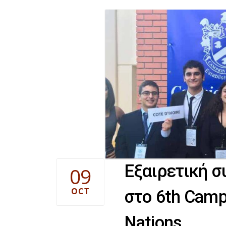
Εξαιρετική 
09
OCT
στο 6th Camp
Nations