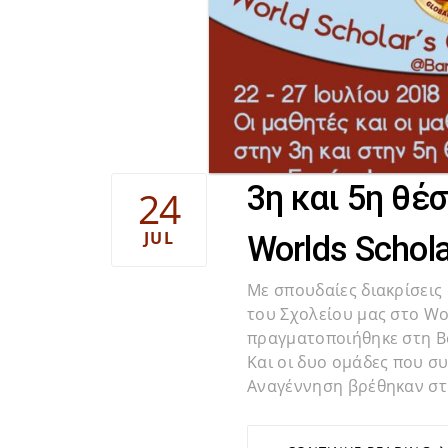
3η και 5η θέ
24
JUL
Worlds Schola
Με σπουδαίες διακρίσει
του Σχολείου μας στο Wor
πραγματοποιήθηκε στη Βα
Και οι δυο ομάδες που σ
Αναγέννηση βρέθηκαν στι