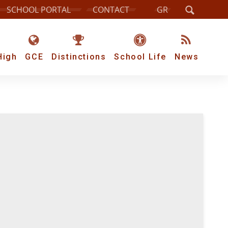
SCHOOL PORTAL
CONTACT
GR
High
GCE
Distinctions
School Life
News