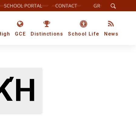
SCHOOL PORTAL
CONTACT
GR
High
GCE
Distinctions
School Life
News
ΙΚΉ