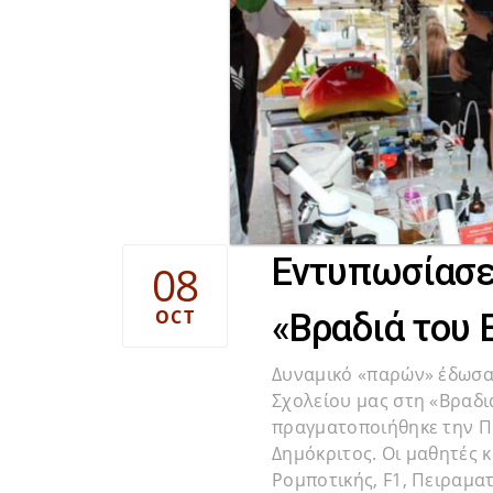
Εντυπωσίασε 
08
OCT
«Βραδιά του 
Δυναμικό «παρών» έδωσαν
Σχολείου μας στη «Βραδι
πραγματοποιήθηκε την Π
Δημόκριτος. Οι μαθητές κ
Ρομποτικής, F1, Πειραμα