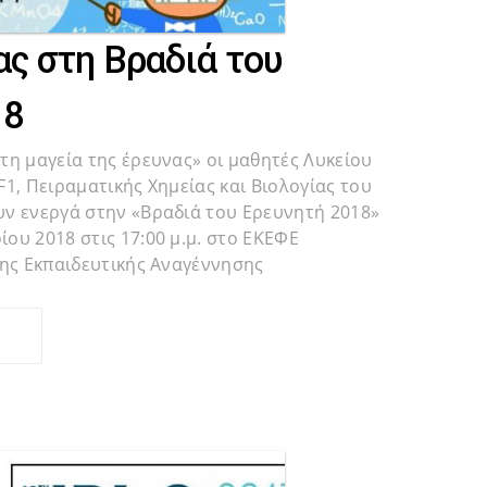
ας στη Βραδιά του
18
τη μαγεία της έρευνας» οι μαθητές Λυκείου
1, Πειραματικής Χημείας και Βιολογίας του
ν ενεργά στην «Βραδιά του Ερευνητή 2018»
ου 2018 στις 17:00 μ.μ. στο ΕΚΕΦΕ
της Εκπαιδευτικής Αναγέννησης