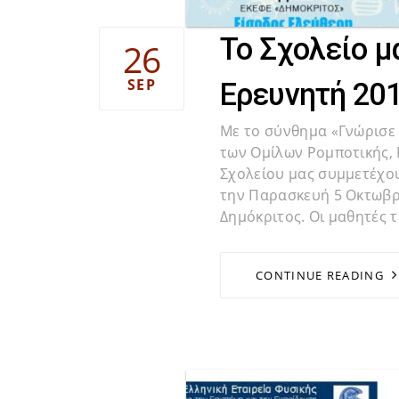
Το Σχολείο μ
26
SEP
Ερευνητή 20
Με το σύνθημα «Γνώρισε 
των Ομίλων Ρομποτικής, F
Σχολείου μας συμμετέχου
την Παρασκευή 5 Οκτωβρί
Δημόκριτος. Οι μαθητές 
CONTINUE READING