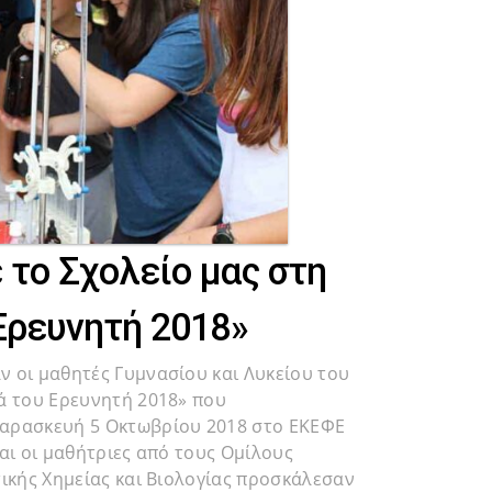
το Σχολείο μας στη
Ερευνητή 2018»
 οι μαθητές Γυμνασίου και Λυκείου του
ά του Ερευνητή 2018» που
αρασκευή 5 Οκτωβρίου 2018 στο ΕΚΕΦΕ
αι οι μαθήτριες από τους Ομίλους
τικής Χημείας και Βιολογίας προσκάλεσαν