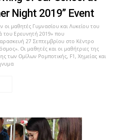
er Night 2019” Event
 οι μαθητές Γυμνασίου και Λυκείου του
ά του Ερευνητή 2019» που
αρασκευή 27 Σεπτεμβρίου στο Κέντρο
σμος». Οι μαθητές και οι μαθήτριες της
ης των Ομίλων Ρομποτικής, F1, Χημείας και
μήνυμα