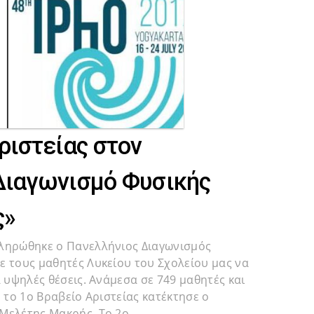
ριστείας στον
Διαγωνισμό Φυσικής
ς»
κληρώθηκε ο Πανελλήνιος Διαγωνισμός
ε τους μαθητές Λυκείου του Σχολείου μας να
α υψηλές θέσεις. Ανάμεσα σε 749 μαθητές και
, το 1ο Βραβείο Αριστείας κατέκτησε ο
 Μελέτης Μακρής. Το 2ο