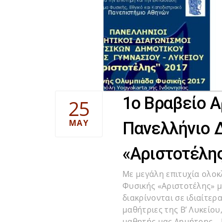
1ο Βραβείο Α
25
MAY
Πανελλήνιο 
«Αριστοτέλη
Με μεγάλη επιτυχία ολο
Φυσικής «Αριστοτέλης» μ
διακρίνονται σε ιδιαίτερ
μαθήτριες της Β’ Λυκείου
μαθητής μας Δημήτρης –