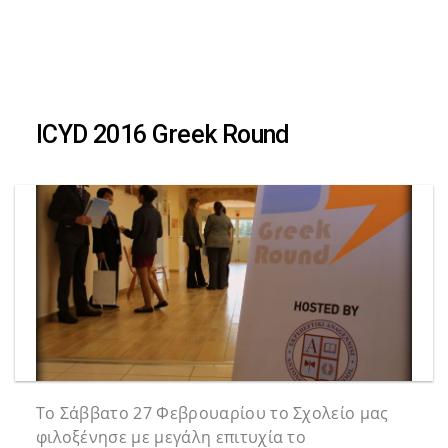
Skip
Skip
to
primary
links
navigation
ICYD 2016 Greek Round
Skip
to
content
Το Σάββατο 27 Φεβρουαρίου το Σχολείο μας
φιλοξένησε με μεγάλη επιτυχία το