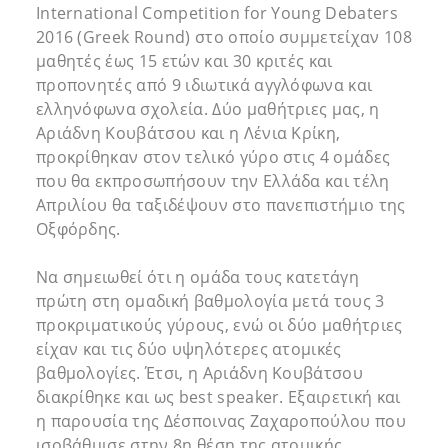
International Competition for Young Debaters
2016 (Greek Round) στο οποίο συμμετείχαν 108
μαθητές έως 15 ετών και 30 κριτές και
προπονητές από 9 ιδιωτικά αγγλόφωνα και
ελληνόφωνα σχολεία. Δύο μαθήτριες μας, η
Αριάδνη Κουβάτσου και η Λένια Κρίκη,
προκρίθηκαν στον τελικό γύρο στις 4 ομάδες
που θα εκπροσωπήσουν την Ελλάδα και τέλη
Απριλίου θα ταξιδέψουν στο πανεπιστήμιο της
Οξφόρδης.
Να σημειωθεί ότι η ομάδα τους κατετάγη
πρώτη στη ομαδική βαθμολογία μετά τους 3
προκριματικούς γύρους, ενώ οι δύο μαθήτριες
είχαν και τις δύο υψηλότερες ατομικές
βαθμολογίες. Έτσι, η Αριάδνη Κουβάτσου
διακρίθηκε και ως best speaker. Εξαιρετική και
η παρουσία της Δέσποινας Ζαχαροπούλου που
ισοβάθμισε στην 8η θέση της ατομικής